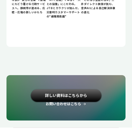
にたどり着ける行政サービ
との協働」にこだわる。
井ダイレクト損保が挑む、
スへ。静岡市が進める、広
JTBとカラクリが挑んだ、
音声AIによる自己解決体験
聴・広報の新しいかたち
災害時カスタマーサポート
の進化
の"最難関局面"
詳しい資料はこちらから
お問い合わせはこちら
arrow_forward