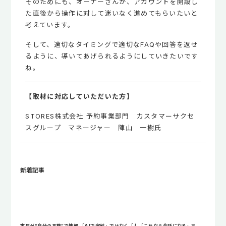
そのためにも、オーナーさんが、アカウントを開設し
た直後から操作に対して迷いなく進めてもらいたいと
考えています。
そして、適切なタイミングで適切なFAQや回答を返せ
るように、導いてあげられるようにしていきたいです
ね。
【取材に対応していただいた方】
STORES株式会社 予約事業部門 カスタマーサクセ
スグループ マネージャー 陣山 一樹氏
新着記事
市民が“自分の言葉”で情報
「AIで完結」ではなく「人
「これなら会話になる」三