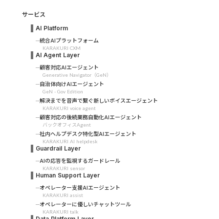
サービス
AI Platform
統合AIプラットフォーム
KARAKURI CXM
AI Agent Layer
顧客対応AIエージェント
Generative Navigator（GeN）
自治体向けAIエージェント
GeN - Gov Edition
解決までを音声で繋ぐ新しいボイスエージェント
KARAKURI voice agent
顧客対応の後続業務自動化AIエージェント
バックオフィスAgent
社内ヘルプデスク特化型AIエージェント
KARAKURI AI helpdesk
Guardrail Layer
AIの応答を監視するガードレール
KARAKURI sensor
Human Support Layer
オペレーター支援AIエージェント
KARAKURI assist
オペレーターに優しいチャットツール
KARAKURI talk
Data Platform Layer