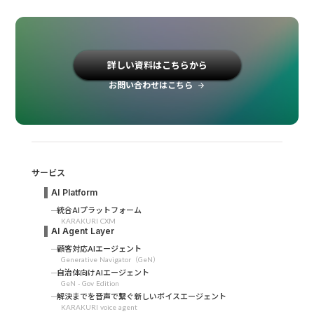
詳しい資料はこちらから
お問い合わせはこちら
arrow_forward
サービス
AI Platform
統合AIプラットフォーム
KARAKURI CXM
AI Agent Layer
顧客対応AIエージェント
Generative Navigator（GeN）
自治体向けAIエージェント
GeN - Gov Edition
解決までを音声で繋ぐ新しいボイスエージェント
KARAKURI voice agent