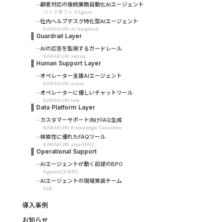
顧客対応の後続業務自動化AIエージェント
バックオフィスAgent
社内ヘルプデスク特化型AIエージェント
KARAKURI AI helpdesk
Guardrail Layer
AIの応答を監視するガードレール
KARAKURI sensor
Human Support Layer
オペレーター支援AIエージェント
KARAKURI assist
オペレーターに優しいチャットツール
KARAKURI talk
Data Platform Layer
カスタマーサポート向けFAQ生成
KARAKURI Knowledge Generator
検索性に優れたFAQツール
KARAKURI smartFAQ
Operational Support
AIエージェントが動く前提のBPO
AgenticCS BPO
AIエージェントの現場実装チーム
FDE
導入事例
お知らせ