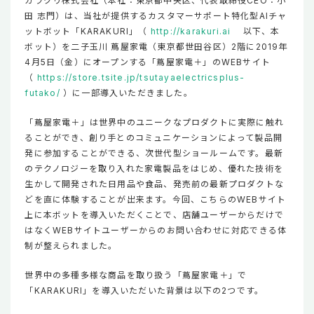
カラクリ株式会社（本社：東京都中央区、代表取締役CEO：小
田 志門）は、当社が提供するカスタマーサポート特化型AIチャ
ットボット「KARAKURI」（
http://karakuri.ai
以下、本
ボット）を二子玉川 蔦屋家電（東京都世田谷区）2階に2019年
4月5日（金）にオープンする「蔦屋家電＋」のWEBサイト
（
https://store.tsite.jp/tsutayaelectricsplus-
futako/
）に一部導入いただきました。
「蔦屋家電＋」は世界中のユニークなプロダクトに実際に触れ
ることができ、創り手とのコミュニケーションによって製品開
発に参加することができる、次世代型ショールームです。最新
のテクノロジーを取り入れた家電製品をはじめ、優れた技術を
生かして開発された日用品や食品、発売前の最新プロダクトな
どを直に体験することが出来ます。今回、こちらのWEBサイト
上に本ボットを導入いただくことで、店舗ユーザーからだけで
はなくWEBサイトユーザーからのお問い合わせに対応できる体
制が整えられました。
世界中の多種多様な商品を取り扱う「蔦屋家電＋」で
「KARAKURI」を導入いただいた背景は以下の2つです。