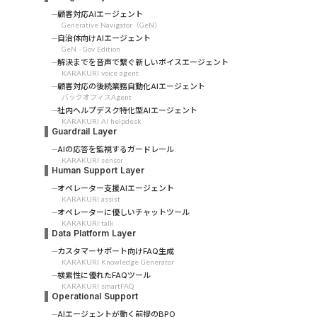
顧客対応AIエージェント
Generative Navigator（GeN）
自治体向けAIエージェント
GeN - Gov Edition
解決までを音声で繋ぐ新しいボイスエージェント
KARAKURI voice agent
顧客対応の後続業務自動化AIエージェント
バックオフィスAgent
社内ヘルプデスク特化型AIエージェント
KARAKURI AI helpdesk
Guardrail Layer
AIの応答を監視するガードレール
KARAKURI sensor
Human Support Layer
オペレーター支援AIエージェント
KARAKURI assist
オペレーターに優しいチャットツール
KARAKURI talk
Data Platform Layer
カスタマーサポート向けFAQ生成
KARAKURI Knowledge Generator
検索性に優れたFAQツール
KARAKURI smartFAQ
Operational Support
AIエージェントが動く前提のBPO