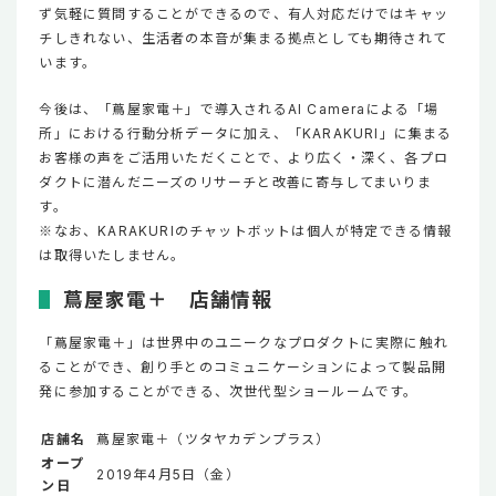
ず気軽に質問することができるので、有人対応だけではキャッ
チしきれない、生活者の本音が集まる拠点としても期待されて
います。
今後は、「蔦屋家電＋」で導入されるAI Cameraによる「場
所」における行動分析データに加え、「KARAKURI」に集まる
お客様の声をご活用いただくことで、より広く・深く、各プロ
ダクトに潜んだニーズのリサーチと改善に寄与してまいりま
す。
※なお、KARAKURIのチャットボットは個人が特定できる情報
は取得いたしません。
蔦屋家電＋ 店舗情報
「蔦屋家電＋」は世界中のユニークなプロダクトに実際に触れ
ることができ、創り手とのコミュニケーションによって製品開
発に参加することができる、次世代型ショールームです。
店舗名
蔦屋家電＋（ツタヤカデンプラス）
オープ
2019年4月5日（金）
ン日