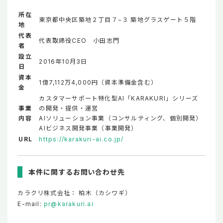
所在
東京都中央区築地２丁目７−３ 築地グラスゲート５階
地
代表
代表取締役CEO 小田志門
者
設立
2016年10月3日
日
資本
1億7,112万4,000円（資本準備金含む）
金
カスタマーサポート特化型AI「KARAKURI」シリーズ
事業
の開発・提供・運営
内容
AIソリューション事業（コンサルティング、個別開発）
AIビジネス開発事業（事業開発）
URL
https://karakuri-ai.co.jp/
本件に関するお問い合わせ先
カラクリ株式会社： 柏木（カシワギ）
E-mail:
pr@karakuri.ai