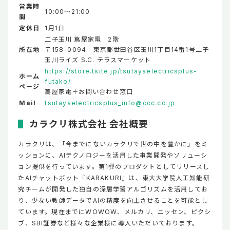
営業時
10:00～21:00
間
定休日
1月1日
二子玉川 蔦屋家電 2階
所在地
〒158-0094 東京都世田谷区玉川1丁目14番1号二子
玉川ライズ S.C. テラスマーケット
https://store.tsite.jp/tsutayaelectricsplus-
ホーム
futako/
ページ
蔦屋家電＋お問い合わせ窓口
Mail
tsutayaelectricsplus_info@ccc.co.jp
カラクリ株式会社 会社概要
カラクリは、「今までにないカラクリで世の中を豊かに」をミ
ッションに、AIテクノロジーを活用した事業開発やソリューシ
ョン提供を行っています。第1弾のプロダクトとしてリリースし
たAIチャットボット『KARAKURI』は、東大大学院人工知能研
究チームが開発した独自の深層学習アルゴリズムを活用してお
り、少ない教師データでAIの精度を向上させることを可能とし
ています。現在までにWOWOW、メルカリ、ニッセン、ピクシ
ブ、SBI証券など様々な企業様に導入いただいております。