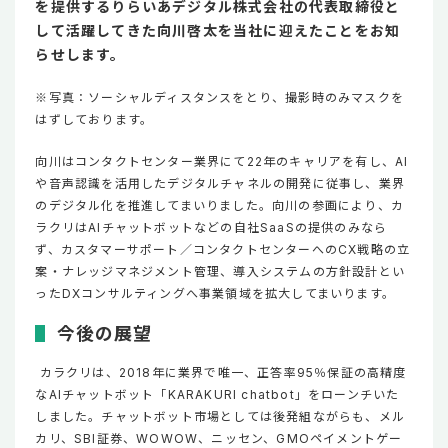
を提供するりらいあデジタル株式会社の代表取締役と
して活躍してきた向川啓太を当社に迎えたことをお知
らせします。
※写真：ソーシャルディスタンスをとり、撮影時のみマスクを
はずしております。
向川はコンタクトセンター業界にて22年のキャリアを有し、AI
や音声認識を活用したデジタルチャネルの開発に従事し、業界
のデジタル化を推進してまいりました。向川の参画により、カ
ラクリはAIチャットボットなどの自社SaaSの提供のみなら
ず、カスタマーサポート／コンタクトセンターへのCX戦略の立
案・ナレッジマネジメント管理、導入システムの方針設計とい
ったDXコンサルティングへ事業領域を拡大してまいります。
今後の展望
カラクリは、2018年に業界で唯一、正答率95％保証の高精度
なAIチャットボット「KARAKURI chatbot」をローンチいた
しました。チャットボット市場としては後発組ながらも、メル
カリ、SBI証券、WOWOW、ニッセン、GMOペイメントゲー