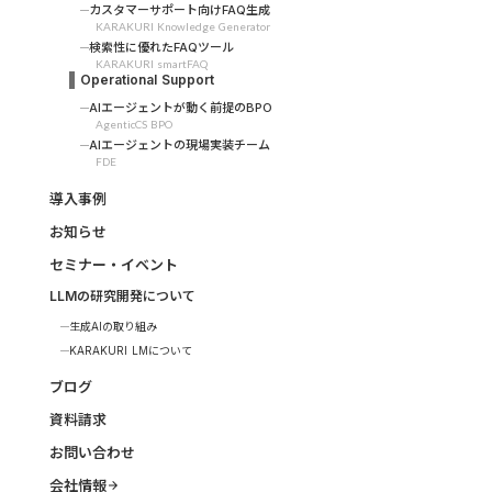
カスタマーサポート向けFAQ生成
KARAKURI Knowledge Generator
検索性に優れたFAQツール
KARAKURI smartFAQ
Operational Support
AIエージェントが動く前提のBPO
AgenticCS BPO
AIエージェントの現場実装チーム
FDE
導入事例
お知らせ
セミナー・イベント
LLMの研究開発について
生成AIの取り組み
KARAKURI LMについて
ブログ
資料請求
お問い合わせ
会社情報
arrow_forward