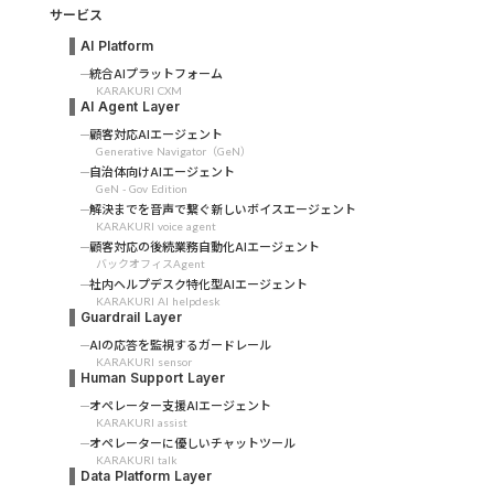
サービス
AI Platform
統合AIプラットフォーム
KARAKURI CXM
AI Agent Layer
顧客対応AIエージェント
Generative Navigator（GeN）
自治体向けAIエージェント
GeN - Gov Edition
解決までを音声で繋ぐ新しいボイスエージェント
KARAKURI voice agent
顧客対応の後続業務自動化AIエージェント
バックオフィスAgent
社内ヘルプデスク特化型AIエージェント
KARAKURI AI helpdesk
Guardrail Layer
AIの応答を監視するガードレール
KARAKURI sensor
Human Support Layer
オペレーター支援AIエージェント
KARAKURI assist
オペレーターに優しいチャットツール
KARAKURI talk
Data Platform Layer