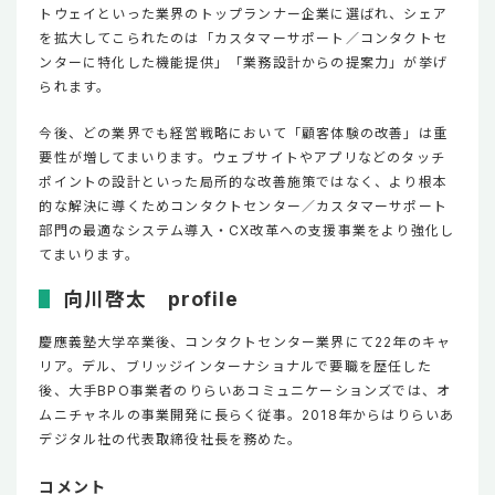
トウェイといった業界のトップランナー企業に選ばれ、シェア
を拡大してこられたのは「カスタマーサポート／コンタクトセ
ンターに特化した機能提供」「業務設計からの提案力」が挙げ
られます。
今後、どの業界でも経営戦略において「顧客体験の改善」は重
要性が増してまいります。ウェブサイトやアプリなどのタッチ
ポイントの設計といった局所的な改善施策ではなく、より根本
的な解決に導くためコンタクトセンター／カスタマーサポート
部門の最適なシステム導入・CX改革への支援事業をより強化し
てまいります。
向川啓太 profile
慶應義塾大学卒業後、コンタクトセンター業界にて22年のキャ
リア。デル、ブリッジインターナショナルで要職を歴任した
後、大手BPO事業者のりらいあコミュニケーションズでは、オ
ムニチャネルの事業開発に長らく従事。2018年からはりらいあ
デジタル社の代表取締役社長を務めた。
コメント