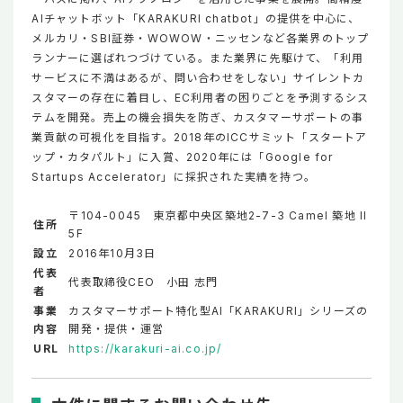
AIチャットボット「KARAKURI chatbot」の提供を中心に、
メルカリ・SBI証券・WOWOW・ニッセンなど各業界のトップ
ランナーに選ばれつづけている。また業界に先駆けて、「利用
サービスに不満はあるが、問い合わせをしない」サイレントカ
スタマーの存在に着目し、EC利用者の困りごとを予測するシス
テムを開発。売上の機会損失を防ぎ、カスタマーサポートの事
業貢献の可視化を目指す。2018年のICCサミット「スタートア
ップ・カタパルト」に入賞、2020年には「Google for
Startups Accelerator」に採択された実績を持つ。
〒104-0045 東京都中央区築地2-7-3 Camel 築地 II
住所
5F
設立
2016年10月3日
代表
代表取締役CEO 小田 志門
者
事業
カスタマーサポート特化型AI「KARAKURI」シリーズの
内容
開発・提供・運営
URL
https://karakuri-ai.co.jp/