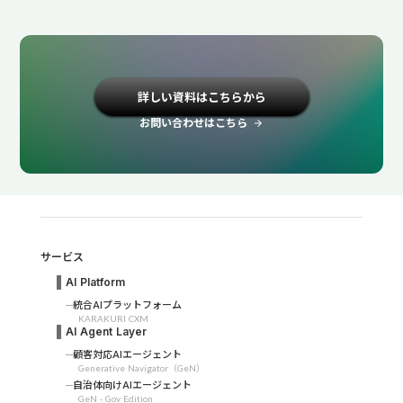
詳しい資料はこちらから
お問い合わせはこちら
arrow_forward
サービス
AI Platform
統合AIプラットフォーム
KARAKURI CXM
AI Agent Layer
顧客対応AIエージェント
Generative Navigator（GeN）
自治体向けAIエージェント
GeN - Gov Edition