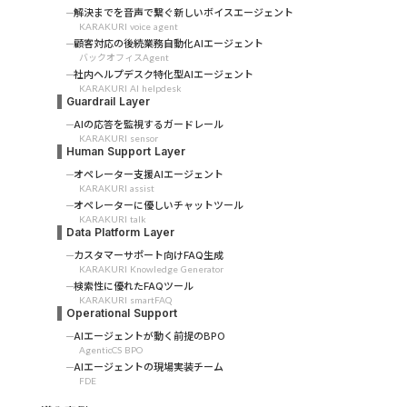
解決までを音声で繋ぐ新しいボイスエージェント
KARAKURI voice agent
顧客対応の後続業務自動化AIエージェント
バックオフィスAgent
社内ヘルプデスク特化型AIエージェント
KARAKURI AI helpdesk
Guardrail Layer
AIの応答を監視するガードレール
KARAKURI sensor
Human Support Layer
オペレーター支援AIエージェント
KARAKURI assist
オペレーターに優しいチャットツール
KARAKURI talk
Data Platform Layer
カスタマーサポート向けFAQ生成
KARAKURI Knowledge Generator
検索性に優れたFAQツール
KARAKURI smartFAQ
Operational Support
AIエージェントが動く前提のBPO
AgenticCS BPO
AIエージェントの現場実装チーム
FDE