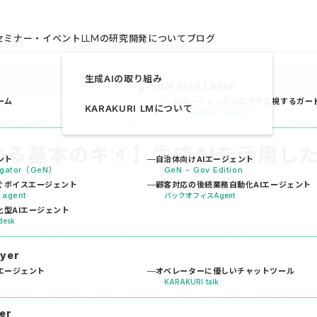
セミナー・イベント
LLMの研究開発について
ブログ
生成AIの取り組み
Guardrail Layer
ーム
AIエージェントの応答を監視するガー
KARAKURI LMについて
KARAKURI sensor
かる基本のキ④】生成AIを活用し
ント
自治体向けAIエージェント
vigator（GeN）
GeN - Gov Edition
ぐボイスエージェント
顧客対応の後続業務自動化AIエージェント
動画
 agent
バックオフィスAgent
型AIエージェント
desk
ayer
エージェント
オペレーターに優しいチャットツール
KARAKURI talk
er