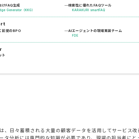
けFAQ生成
検索性に優れたFAQツール
dge Generator（KKG）
KARAKURI smartFAQ
ort
く前提のBPO
AIエージェントの現場実装チーム
FDE
r
ット
は、日々蓄積される大量の顧客データを活用してサービス改
ータ分析には専門的な知識が必要であり、現場の担当者にと