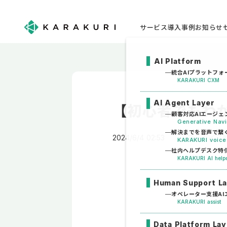
サービス
導入事例
お知らせ
AI Platform
統合AIプラットフォ
KARAKURI CXM
AI Agent Layer
【初心者でもわ
顧客対応AIエージェ
Generative Na
解決までを音声で繋
2024/6/4 02:53
アーカイブ
KARAKURI voice
社内ヘルプデスク特化
KARAKURI AI help
Human Support L
オペレーター支援AI
KARAKURI assist
Data Platform Lay