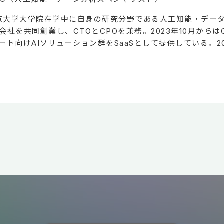
年、東京大学大学院在学中に自身の研究分野である人工知能・デ
社を共同創業し、CTOとCPOを兼務。2023年10月から
ト向けAIソリューション群をSaaSとして提供している。2