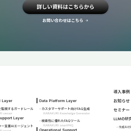
詳しい資料はこちらから
お問い合わせはこちら
arrow_forward
導入事例
l Layer
Data Platform Layer
お知らせ
答を監視するガードレール
カスタマーサポート向けFAQ生成
セミナー
I sensor
KARAKURI Knowledge Generator
pport Layer
LLMの
検索性に優れたFAQツール
KARAKURI smartFAQ
ター支援AIエージェント
生成AI
Operational Support
 assist