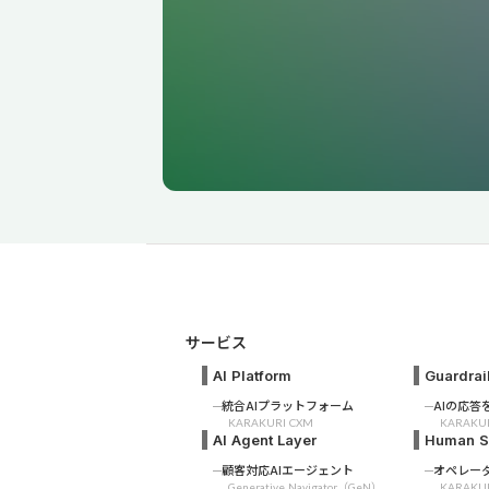
サービス
AI Platform
Guardrai
統合AIプラットフォーム
AIの応
KARAKURI CXM
KARAKUR
AI Agent Layer
Human Su
顧客対応AIエージェント
オペレー
Generative Navigator（GeN）
KARAKURI