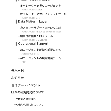
オペレーター支援AIエージェント
KARAKURI assist
オペレーターに優しいチャットツール
KARAKURI talk
Data Platform Layer
カスタマーサポート向けFAQ生成
KARAKURI Knowledge Generator
検索性に優れたFAQツール
KARAKURI smartFAQ
Operational Support
AIエージェントが動く前提のBPO
AgenticCS BPO
AIエージェントの現場実装チーム
FDE
導入事例
お知らせ
セミナー・イベント
LLMの研究開発について
生成AIの取り組み
KARAKURI LMについて