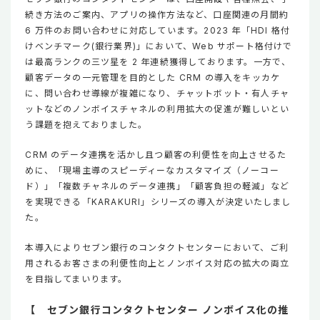
続き方法のご案内、アプリの操作方法など、口座関連の月間約
6 万件のお問い合わせに対応しています。2023 年「HDI 格付
けベンチマーク(銀行業界)」において、Web サポート格付けで
は最高ランクの三ツ星を 2 年連続獲得しております。一方で、
顧客データの一元管理を目的とした CRM の導入をキッカケ
に、問い合わせ導線が複雑になり、チャットボット・有人チャ
ットなどのノンボイスチャネルの利用拡大の促進が難しいとい
う課題を抱えておりました。
CRM のデータ連携を活かし且つ顧客の利便性を向上させるた
めに、「現場主導のスピーディーなカスタマイズ（ノーコー
ド）」「複数チャネルのデータ連携」「顧客負担の軽減」など
を実現できる「KARAKURI」シリーズの導入が決定いたしまし
た。
本導入によりセブン銀行のコンタクトセンターにおいて、ご利
用されるお客さまの利便性向上とノンボイス対応の拡大の両立
を目指してまいります。
【 セブン銀行コンタクトセンター ノンボイス化の推