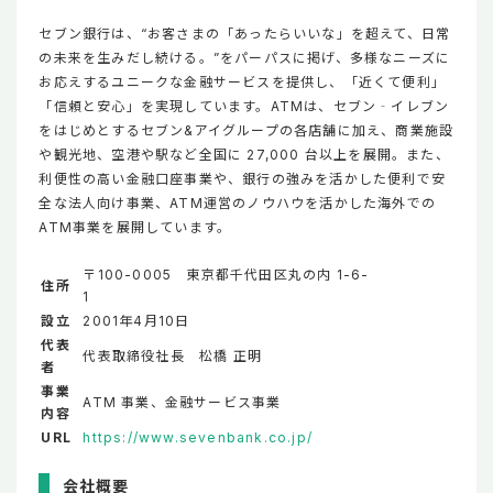
セブン銀行は、“お客さまの「あったらいいな」を超えて、日常
の未来を生みだし続ける。”をパーパスに掲げ、多様なニーズに
お応えするユニークな金融サービスを提供し、「近くて便利」
「信頼と安心」を実現しています。ATMは、セブン‐イレブン
をはじめとするセブン&アイグループの各店舗に加え、商業施設
や観光地、空港や駅など全国に 27,000 台以上を展開。また、
利便性の高い金融口座事業や、銀行の強みを活かした便利で安
全な法人向け事業、ATM運営のノウハウを活かした海外での
ATM事業を展開しています。
〒100-0005 東京都千代田区丸の内 1-6-
住所
1
設立
2001年4月10日
代表
代表取締役社長 松橋 正明
者
事業
ATM 事業、金融サービス事業
内容
URL
https://www.sevenbank.co.jp/
会社概要