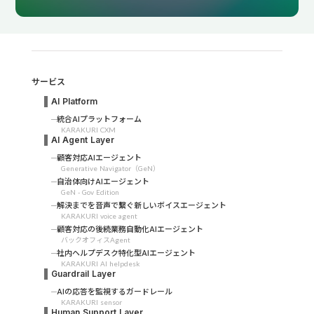
サービス
AI Platform
統合AIプラットフォーム
KARAKURI CXM
AI Agent Layer
顧客対応AIエージェント
Generative Navigator（GeN）
自治体向けAIエージェント
GeN - Gov Edition
解決までを音声で繋ぐ新しいボイスエージェント
KARAKURI voice agent
顧客対応の後続業務自動化AIエージェント
バックオフィスAgent
社内ヘルプデスク特化型AIエージェント
KARAKURI AI helpdesk
Guardrail Layer
AIの応答を監視するガードレール
KARAKURI sensor
Human Support Layer