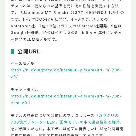
テストとは、定められた基準を元にその性能を測定する方法
で、「Japanese MT-Bench」はGPT-4を評価者としたもの
です。1～3位はOpenAI社開発、4～6位はアメリカの
Anthropic社、7位・8位フランスのMistralAI社開発、9位は
Google社開発、10位はイギリスのStability AI海外ベンチャ
ー開発のLLMモデルです。
公開URL
ベースモデル
https://huggingface.co/karakuri-ai/karakuri-lm-70b-
v0.1
チャットモデル
https://huggingface.co/karakuri-ai/karakuri-lm-70b-
chat-v0.1
モデルの詳細については前回のプレスリリース「
カラクリの
700億パラメーターLLM、国産モデルの中で最高性能を獲得
」
をご参照ください。本モデルは前回の発表したLLMを公開可能
な形に修正し、改めて性能評価を実施しております。