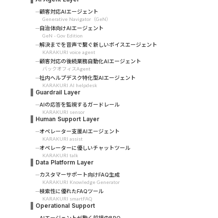
顧客対応AIエージェント
Generative Navigator（GeN）
自治体向けAIエージェント
GeN - Gov Edition
解決までを音声で繋ぐ新しいボイスエージェント
KARAKURI voice agent
顧客対応の後続業務自動化AIエージェント
バックオフィスAgent
社内ヘルプデスク特化型AIエージェント
KARAKURI AI helpdesk
Guardrail Layer
AIの応答を監視するガードレール
KARAKURI sensor
Human Support Layer
オペレーター支援AIエージェント
KARAKURI assist
オペレーターに優しいチャットツール
KARAKURI talk
Data Platform Layer
カスタマーサポート向けFAQ生成
KARAKURI Knowledge Generator
検索性に優れたFAQツール
KARAKURI smartFAQ
Operational Support
AIエージェントが動く前提のBPO