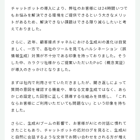
チャットボットの導入により、弊社のお客様には24時間いつで
もお悩みを解決できる環境をご提供できるという大きなメリッ
トがあるため、解決できない課題はできる限り減らしたいと考
えておりました。
さらに、近年、顧客接点チャネルにおける生成AIの進化は目覚
ましく、一方で、各社のツールを見てもハルシネーション（誤
情報生成）対策が不十分である印象を持っておりました。そう
した中、カラクリ社様からご提案いただいたPoC（概念実証）
が導入のきっかけとなりました。
まずは社内で利用させていただきましたが、聞き返しによって
質問の意図を確認する機能や、単なる文章生成ではなく、あら
かじめ設定した回答に正しく誘導する仕組みを体感し、「これ
ならお客様にご利用いただいても問題ない」という印象を持ち
ました。
さらに、生成AIブームの影響で、お客様がAIとの対話に慣れて
きたこともあり、チャットボットの応対ログを見ると、生成AI
と自然に会話するような文体でお問い合わせをされる方が増え