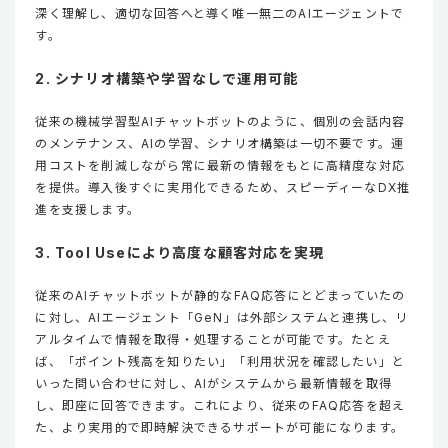
深く理解し、適切な回答へと導く唯一無二のAIエージェントで
す。
2. シナリオ構築や学習なしで運用可能
従来の機械学習型AIチャットボットのように、個別の会話内容
のメンテナンス、AIの学習、シナリオ構築は一切不要です。運
用コストを削減しながら常に最新の情報をもとに高精度な対応
を提供。導入後すぐに実用化できるため、スピーディーなDX推
進を支援します。
3. Tool Useにより高度な顧客対応を実現
従来のAIチャットボットが静的なFAQ応答にとどまっていたの
に対し、AIエージェント「GeN」は外部システムと連携し、リ
アルタイムで情報を取得・処理することが可能です。たとえ
ば、「ポイント残高を知りたい」「利用状況を確認したい」と
いった問い合わせに対し、AIがシステムから最新情報を取得
し、即座に回答できます。これにより、従来のFAQ応答を超え
た、より実用的で即時解決できるサポートが可能になります。