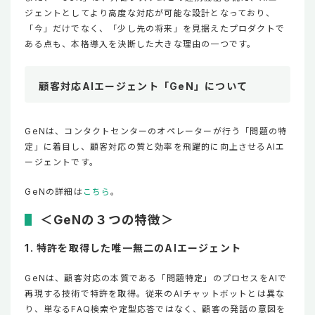
ジェントとしてより高度な対応が可能な設計となっており、
「今」だけでなく、「少し先の将来」を見据えたプロダクトで
ある点も、本格導入を決断した大きな理由の一つです。
顧客対応AIエージェント「GeN」について
GeNは、コンタクトセンターのオペレーターが行う「問題の特
定」に着目し、顧客対応の質と効率を飛躍的に向上させるAIエ
ージェントです。
GeNの詳細は
こちら
。
＜GeNの３つの特徴＞
1. 特許を取得した唯一無二のAIエージェント
GeNは、顧客対応の本質である「問題特定」のプロセスをAIで
再現する技術で特許を取得。従来のAIチャットボットとは異な
り、単なるFAQ検索や定型応答ではなく、顧客の発話の意図を