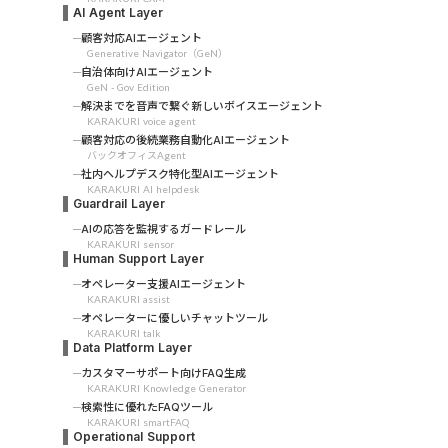
AI Agent Layer
顧客対応AIエージェント
Generative Navigator（GeN）
自治体向けAIエージェント
GeN - Gov Edition
解決までを音声で繋ぐ新しいボイスエージェント
KARAKURI voice agent
顧客対応の後続業務自動化AIエージェント
バックオフィスAgent
社内ヘルプデスク特化型AIエージェント
KARAKURI AI helpdesk
Guardrail Layer
AIの応答を監視するガードレール
KARAKURI sensor
Human Support Layer
オペレーター支援AIエージェント
KARAKURI assist
オペレーターに優しいチャットツール
KARAKURI talk
Data Platform Layer
カスタマーサポート向けFAQ生成
KARAKURI Knowledge Generator
検索性に優れたFAQツール
KARAKURI smartFAQ
Operational Support