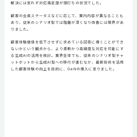
解決には至れず対応満足度が頭打ちの状況でした。
顧客の会員ステータスなどに応じて、案内内容が異なることも
あり、従来のシナリオ型では階層が深くなり改善には限界があ
りました。
顧客体験価値を低下させずに求めている回答に導くことができ
ないかという観点から、より柔軟かつ高精度な対応を可能にす
る生成AIの活用を検討。業界全体でも、従来のシナリオ型チャ
ットボットから生成AI型への移行が進むなか、最新技術を活用
した顧客体験の向上を目的に、GeNの導入に至りました。