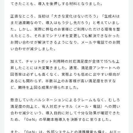
てきたことも、導入を後押しする材料となりました。
正直なところ、当初は「大きな変化はないだろう」「生成AIは
まだ過渡期なので、導入はもう少し先だろう」と考えていまし
た。しかし、実際に弊社のお客様にご利用いただける環境を整
えたところ、それまでシナリオを変更しても解決できなかった
お問い合わせが解決できるようになり、メールや電話でのお問
い合わせが減少しました。
加えて、チャットボット利用時の対応満足度が全体で15%も上
昇したことには大変驚きました。通常、満足度アンケートへの
回答率は必ずしも高くなく、実態よりも低めに出やすい傾向が
あるにも関わらず、半数以上のお客様が高い満足度を示すな
ど、期待を上回る成果が得られました。
懸念していたハルシネーションによるクレームもなく、むしろ
満足度の向上と、有人対応チャネル（メール・電話）への問い
合わせ減少という、導入目的に対して十分な効果が確認できた
ため、「GeN」の早期本格導入を決断するに至りました。
また、「GeN」は、外部システムとの連携機能も備え、AIエー