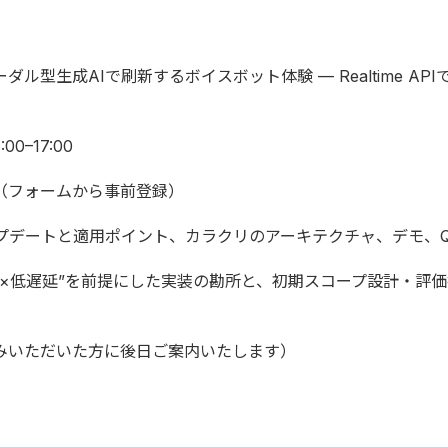
ル型生成AIで刷新するボイスボット体験 — Realtime A
0–17:00
（フォームから事前登録）
最新アップデートと適用ポイント、カラクリのアーキテクチャ、デモ、Q
×低遅延”を前提にした実装の勘所と、初期スコープ設計・評価
みいただいた方に後日ご案内いたします）