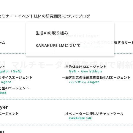
セミナー・イベント
LLMの研究開発について
ブログ
生成AIの取り組み
Guardrail Layer
ーム
AIエージェントの応答を監視するガー
KARAKURI LMについて
KARAKURI sensor
信】マルチモーダル型生成AIで刷
ント
自治体向けAIエージェント
vigator（GeN）
GeN - Gov Edition
ぐボイスエージェント
顧客対応の後続業務自動化AIエージェント
 agent
バックオフィスAgent
型AIエージェント
desk
動画
ayer
エージェント
オペレーターに優しいチャットツール
KARAKURI talk
er