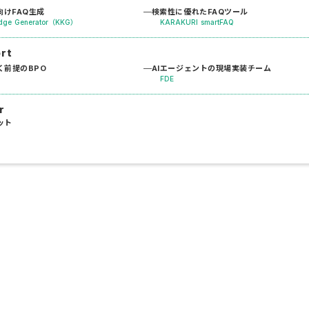
けFAQ生成
検索性に優れたFAQツール
dge Generator（KKG）
KARAKURI smartFAQ
ort
く前提のBPO
AIエージェントの現場実装チーム
FDE
r
ット