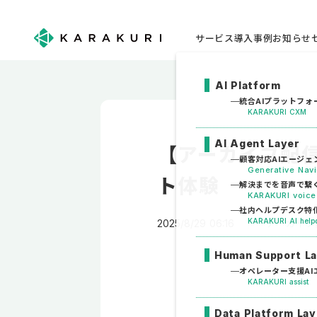
サービス
導入事例
お知らせ
AI Platform
統合AIプラットフォ
KARAKURI CXM
AI Agent Layer
【アーカイブ配
顧客対応AIエージェ
Generative Na
ト体験
解決までを音声で繋
KARAKURI voice
社内ヘルプデスク特化
KARAKURI AI help
2025/8/29 06:16
アーカイブ
Human Support L
オペレーター支援AI
KARAKURI assist
Data Platform Lay