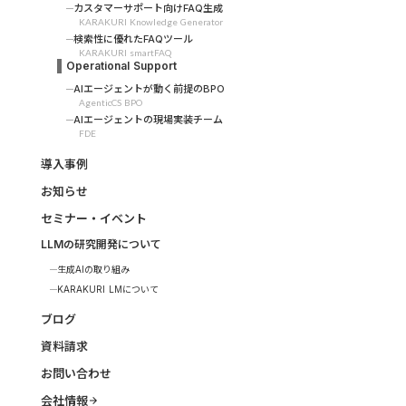
カスタマーサポート向けFAQ生成
KARAKURI Knowledge Generator
検索性に優れたFAQツール
KARAKURI smartFAQ
Operational Support
AIエージェントが動く前提のBPO
AgenticCS BPO
AIエージェントの現場実装チーム
FDE
導入事例
お知らせ
セミナー・イベント
LLMの研究開発について
生成AIの取り組み
KARAKURI LMについて
ブログ
資料請求
お問い合わせ
会社情報
arrow_forward