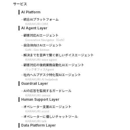
サービス
AI Platform
統合AIプラットフォーム
KARAKURI CXM
AI Agent Layer
顧客対応AIエージェント
Generative Navigator（GeN）
自治体向けAIエージェント
GeN - Gov Edition
解決までを音声で繋ぐ新しいボイスエージェント
KARAKURI voice agent
顧客対応の後続業務自動化AIエージェント
バックオフィスAgent
社内ヘルプデスク特化型AIエージェント
KARAKURI AI helpdesk
Guardrail Layer
AIの応答を監視するガードレール
KARAKURI sensor
Human Support Layer
オペレーター支援AIエージェント
KARAKURI assist
オペレーターに優しいチャットツール
KARAKURI talk
Data Platform Layer