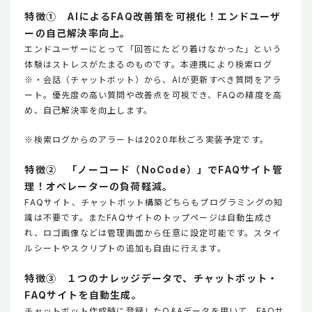
特徴① AIによるFAQ改善策を可視化！エンドユーザ
ーの自己解決率向上。
エンドユーザーにとって「回答にたどり着けなかった」という
体験はストレスがたまるのものです。本連携により検索ログ
※・会話（チャットボット）から、AIが更新すべき質問をアラ
ート。優先度の高い質問や改善点を可視でき、FAQの精度を高
め、自己解決率を向上します。
※検索ログからのアラートは2020年秋ごろ実装予定です。
特徴② 「ノーコード（NoCode）」でFAQサイト管
理！オペレーターの負荷軽減。
FAQサイト、チャットボット構築どちらもプログラミングの知
識は不要です。またFAQサイトのトップページは自動生成さ
れ、ロゴ画像などは管理画面から任意に設定可能です。スタイ
ルシートやスクリプトの追加も自由に行えます。
特徴③ １つのナレッジデータで、チャットボット・
FAQサイトを自動生成。
チャットボット作成時に登録したQ&Aデータを用いて、FAQサ