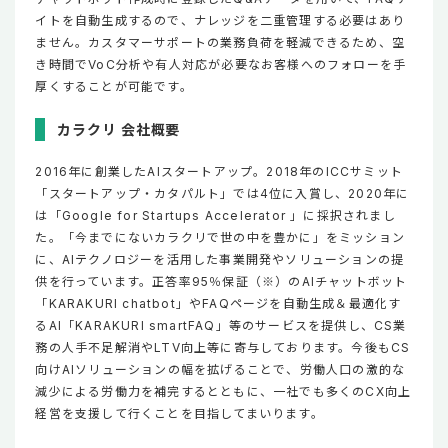
イトを自動生成するので、ナレッジを二重管理する必要はあり
ません。カスタマーサポートの業務負荷を軽減できるため、空
き時間でVoC分析や有人対応が必要なお客様へのフォローを手
厚くすることが可能です。
カラクリ 会社概要
2016年に創業したAIスタートアップ。2018年のICCサミット
「スタートアップ・カタパルト」では4位に入賞し、2020年に
は「Google for Startups Accelerator 」に採択されまし
た。「今までにないカラクリで世の中を豊かに」をミッション
に、AIテクノロジーを活用した事業開発やソリューションの提
供を行っています。正答率95％保証（※）のAIチャットボット
「KARAKURI chatbot」やFAQページを自動生成＆最適化す
るAI「KARAKURI smartFAQ」等のサービスを提供し、CS業
務の人手不足解消やLTV向上等に寄与しております。今後もCS
向けAIソリューションの幅を拡げることで、労働人口の激的な
減少による労働力を補完するとともに、一社でも多くのCX向上
経営を支援して行くことを目指してまいります。