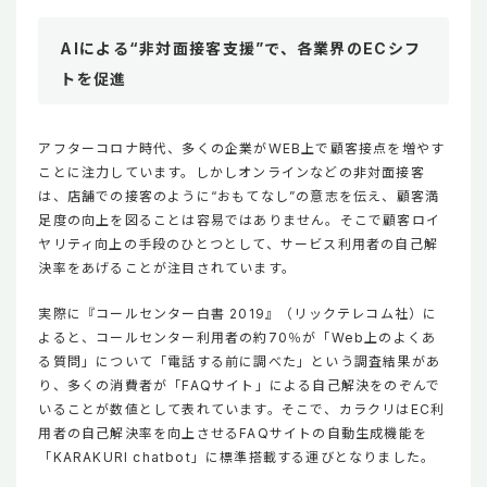
AIによる“非対面接客支援”で、各業界のECシフ
トを促進
アフターコロナ時代、多くの企業がWEB上で顧客接点を増やす
ことに注力しています。しかしオンラインなどの非対面接客
は、店舗での接客のように“おもてなし”の意志を伝え、顧客満
足度の向上を図ることは容易ではありません。そこで顧客ロイ
ヤリティ向上の手段のひとつとして、サービス利用者の自己解
決率をあげることが注目されています。
実際に『コールセンター白書 2019』（リックテレコム社）に
よると、コールセンター利用者の約70％が「Web上のよくあ
る質問」について「電話する前に調べた」という調査結果があ
り、多くの消費者が「FAQサイト」による自己解決をのぞんで
いることが数値として表れています。そこで、カラクリはEC利
用者の自己解決率を向上させるFAQサイトの自動生成機能を
「KARAKURI chatbot」に標準搭載する運びとなりました。