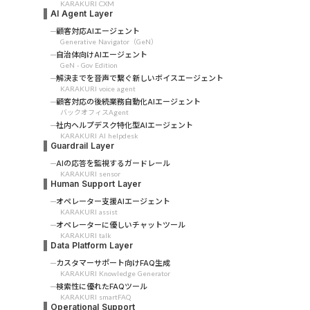
KARAKURI CXM
AI Agent Layer
顧客対応AIエージェント
Generative Navigator（GeN）
自治体向けAIエージェント
GeN - Gov Edition
解決までを音声で繋ぐ新しいボイスエージェント
KARAKURI voice agent
顧客対応の後続業務自動化AIエージェント
バックオフィスAgent
社内ヘルプデスク特化型AIエージェント
KARAKURI AI helpdesk
Guardrail Layer
AIの応答を監視するガードレール
KARAKURI sensor
Human Support Layer
オペレーター支援AIエージェント
KARAKURI assist
オペレーターに優しいチャットツール
KARAKURI talk
Data Platform Layer
カスタマーサポート向けFAQ生成
KARAKURI Knowledge Generator
検索性に優れたFAQツール
KARAKURI smartFAQ
Operational Support