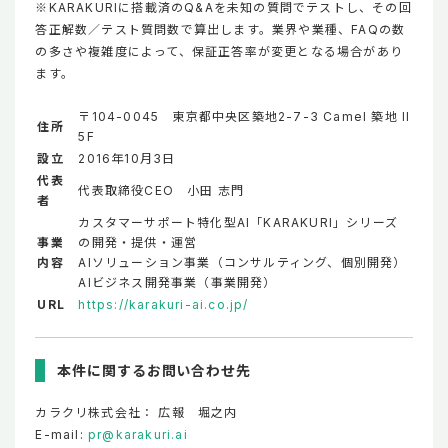
※KARAKURIに搭載済のQ&Aを未知の質問でテストし、その回
答正解数／テスト質問数で算出します。業界や業種、FAQの数
の多さや複雑度によって、保証正答率が変更となる場合があり
ます。
〒104-0045 東京都中央区築地2-7-3 Camel 築地 II
住所
5F
設立
2016年10月3日
代表
代表取締役CEO 小田 志門
者
カスタマーサポート特化型AI「KARAKURI」シリーズ
事業
の開発・提供・運営
内容
AIソリューション事業（コンサルティング、個別開発）
AIビジネス開発事業（事業開発）
URL
https://karakuri-ai.co.jp/
本件に関するお問い合わせ先
カラクリ株式会社： 広報 堀之内
E-mail:
pr@karakuri.ai