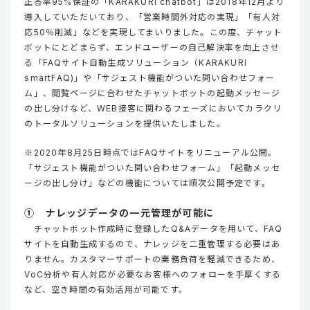
正答率95%保証の「KARAKURI chatbot」は2018年12月より
導入していただいており、「営業時間外対応の実現」「有人対
応50％削減」などを実現してまいりました。この度、チャット
ボットにとどまらず、エンドユーザーの自己解決率を向上させ
る「FAQサイト自動生成ソリューション（KARAKURI
smartFAQ)」や「サジェスト機能がついた問い合わせフォー
ム」、閲覧ページに合わせたチャットボットの起動メッセージ
の出し分けなど、WEB接客に関わるフェーズにおいてカラクリ
のトータルソリューションを提供いたしました。
※2020年8月25日時点ではFAQサイトをリニューアル公開。
「サジェスト機能がついた問い合わせフォーム」「起動メッセ
ージの出し分け」などの機能については順次公開予定です。
① ナレッジデータの一元管理が可能に
チャットボット作成時に登録したQ&Aデータを用いて、FAQ
サイトを自動生成するので、ナレッジを二重管理する必要はあ
りません。カスタマーサポートの業務負荷を軽減できるため、
VoC分析や有人対応が必要なお客様へのフォローを手厚くする
など、空き時間の有効活用が可能です。