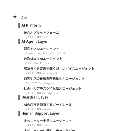
サービス
AI Platform
統合AIプラットフォーム
KARAKURI CXM
AI Agent Layer
顧客対応AIエージェント
Generative Navigator（GeN）
自治体向けAIエージェント
GeN - Gov Edition
解決までを音声で繋ぐ新しいボイスエージェント
KARAKURI voice agent
顧客対応の後続業務自動化AIエージェント
バックオフィスAgent
社内ヘルプデスク特化型AIエージェント
KARAKURI AI helpdesk
Guardrail Layer
AIの応答を監視するガードレール
KARAKURI sensor
Human Support Layer
オペレーター支援AIエージェント
KARAKURI assist
オペレーターに優しいチャットツール