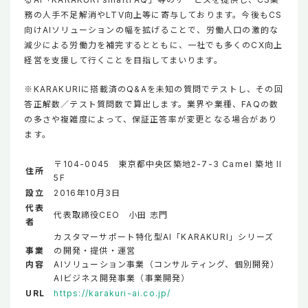
務の人手不足解消やLTV向上等に寄与しております。今後もCS
向けAIソリューションの幅を拡げることで、労働人口の激的な
減少による労働力を補完するとともに、一社でも多くのCX向上
経営を支援して行くことを目指してまいります。
※KARAKURIに搭載済のQ&Aを未知の質問でテストし、その回
答正解数／テスト質問数で算出します。業界や業種、FAQの数
の多さや複雑度によって、保証正答率が変更となる場合があり
ます。
〒104-0045 東京都中央区築地2-7-3 Camel 築地 II
住所
5F
設立
2016年10月3日
代表
代表取締役CEO 小田 志門
者
カスタマーサポート特化型AI「KARAKURI」シリーズ
事業
の開発・提供・運営
内容
AIソリューション事業（コンサルティング、個別開発）
AIビジネス開発事業（事業開発）
URL
https://karakuri-ai.co.jp/