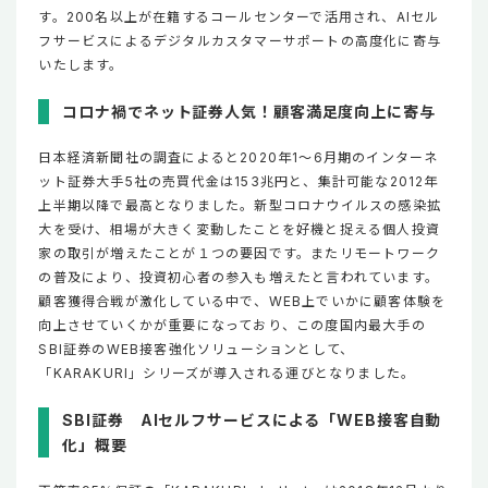
す。200名以上が在籍するコールセンターで活用され、AIセル
フサービスによるデジタルカスタマーサポートの高度化に寄与
いたします。​​​​​​​
コロナ禍でネット証券人気！顧客満足度向上に寄与
日本経済新聞社の調査によると2020年1～6月期のインターネ
ット証券大手5社の売買代金は153兆円と、集計可能な2012年
上半期以降で最高となりました。新型コロナウイルスの感染拡
大を受け、相場が大きく変動したことを好機と捉える個人投資
家の取引が増えたことが１つの要因です。またリモートワーク
の普及により、投資初心者の参入も増えたと言われています。
顧客獲得合戦が激化している中で、WEB上でいかに顧客体験を
向上させていくかが重要になっており、この度国内最大手の
SBI証券のWEB接客強化ソリューションとして、
「KARAKURI」シリーズが導入される運びとなりました。
SBI証券 AIセルフサービスによる「WEB接客自動
化」概要