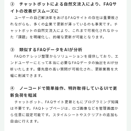
② チャットボットによる自然文流入により、FAQサ
イトの改善がスムーズに
ユーザーの自己解決率をあげるFAQサイトの存在は重要視さ
れながらも、多くの企業で更新が滞っているのも事実です。チ
ャットボットの自然文流入により、これまで可視化されなかっ
た「課題」を明確化し、的確な更新が可能となります。
③ 類似するFAQデータをAIが分析
FAQのナレッジ整理からソリューションを提供しており、エ
ンドユーザーにとって本当に必要なFAQデータの抽出をAIが分
析いたします。優先度の高い質問が可視化され、更新業務を大
幅に削減できます。
④ ノーコードで簡単操作、特許取得しているUIで更
新負荷を軽減
チャットボット、FAQサイト更新ともにプログラミング知識
は不要です。FAQトップページは、ロゴ画像などを管理画面か
ら任意に設定可能です。スタイルシートやスクリプトの追加も
自由に行えます。