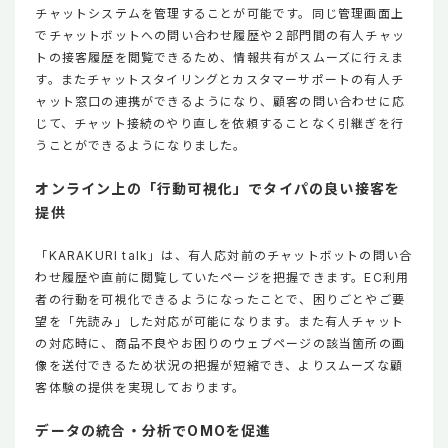
チャットシステムを管理することが可能です。同じ管理画面上
でチャットボットへの問い合わせ履歴や２部門間の有人チャッ
トの接客履歴を閲覧できるため、情報共有がスムーズに行えま
す。またチャットスタイリングとカスタマーサポートの有人チ
ャット窓口の連携ができるようになり、顧客の問い合わせに応
じて、チャット接続のやり直しを依頼することなく引継ぎを行
うことができるようになりました。
オンライン上の「行動可視化」でタイパの良い接客を
提供
「KARAKURI talk」は、有人応対前のチャットボットの問い合
わせ履歴や直前に閲覧していたページを把握できます。EC利用
者の行動を可視化できるようになったことで、困りごとやご要
望を「先読み」した対応が可能になります。また有人チャット
の対応時に、商品不良やお困りのウェブページの該当箇所の画
像を送付できるため状況の把握が短縮でき、よりスムーズな顧
客体験の提供を実現しております。
データの統合・分析でOMOを促進