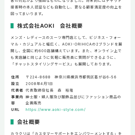
客の対応がより強固なものになりました。将来的にはチャット
接客時の本人認証なども自動化し、更なる顧客満足度の向上を
図ってまいります。
株式会社AOKI 会社概要
メンズ・レディースのスーツ専門店として、ビジネス・フォー
マル・カジュアルと幅広く、AOKI･ORIHICAの2ブランドを展
開し、全国に約600店舗構えています。また、オンライン上で
も実店舗と同じように気軽に販売員に質問ができるように、
「チャットスタイリングサービス」も展開しております。
住所
〒224-8688 神奈川県横浜市都筑区葛が谷6-56
設立
2008年4月1日
代表者
代表取締役社長 森 裕隆
事業内
紳士服・婦人服及び服飾品並びにファッション商品の
容
企画販売
URL
https://www.aoki-style.com/
会社概要
カラクリは「カスタマーサポートをエンパワーメントする」を