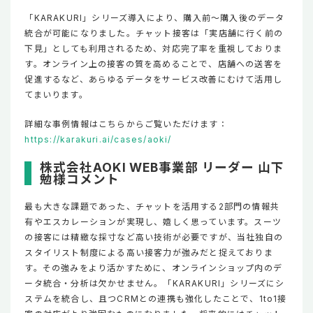
「KARAKURI」シリーズ導入により、購入前～購入後のデータ
統合が可能になりました。チャット接客は「実店舗に行く前の
下見」としても利用されるため、対応完了率を重視しておりま
す。オンライン上の接客の質を高めることで、店舗への送客を
促進するなど、あらゆるデータをサービス改善にむけて活用し
てまいります。
詳細な事例情報はこちらからご覧いただけます：
https://karakuri.ai/cases/aoki/
株式会社AOKI WEB事業部 リーダー 山下
勉様コメント
最も大きな課題であった、チャットを活用する2部門の情報共
有やエスカレーションが実現し、嬉しく思っています。スーツ
の接客には精緻な採寸など高い技術が必要ですが、当社独自の
スタイリスト制度による高い接客力が強みだと捉えておりま
す。その強みをより活かすために、オンラインショップ内のデ
ータ統合・分析は欠かせません。「KARAKURI」シリーズにシ
ステムを統合し、且つCRMとの連携も強化したことで、1to1接