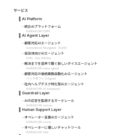
サービス
AI Platform
統合AIプラットフォーム
KARAKURI CXM
AI Agent Layer
顧客対応AIエージェント
Generative Navigator（GeN）
自治体向けAIエージェント
GeN - Gov Edition
解決までを音声で繋ぐ新しいボイスエージェント
KARAKURI voice agent
顧客対応の後続業務自動化AIエージェント
バックオフィスAgent
社内ヘルプデスク特化型AIエージェント
KARAKURI AI helpdesk
Guardrail Layer
AIの応答を監視するガードレール
KARAKURI sensor
Human Support Layer
オペレーター支援AIエージェント
KARAKURI assist
オペレーターに優しいチャットツール
KARAKURI talk