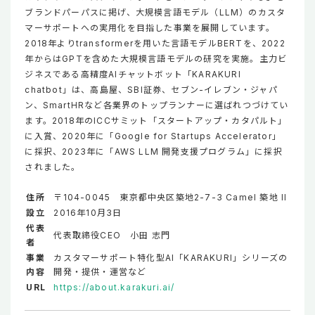
ブランドパーパスに掲げ、大規模言語モデル（LLM）のカスタ
マーサポートへの実用化を目指した事業を展開しています。
2018年よりtransformerを用いた言語モデルBERTを、2022
年からはGPTを含めた大規模言語モデルの研究を実施。主力ビ
ジネスである高精度AIチャットボット「KARAKURI
chatbot」は、高島屋、SBI証券、セブン-イレブン・ジャパ
ン、SmartHRなど各業界のトップランナーに選ばれつづけてい
ます。2018年のICCサミット「スタートアップ・カタパルト」
に入賞、2020年に「Google for Startups Accelerator」
に採択、2023年に「AWS LLM 開発支援プログラム」に採択
されました。
住所
〒104-0045 東京都中央区築地2-7-3 Camel 築地 II
設立
2016年10月3日
代表
代表取締役CEO 小田 志門
者
事業
カスタマーサポート特化型AI「KARAKURI」シリーズの
内容
開発・提供・運営など
URL
https://about.karakuri.ai/