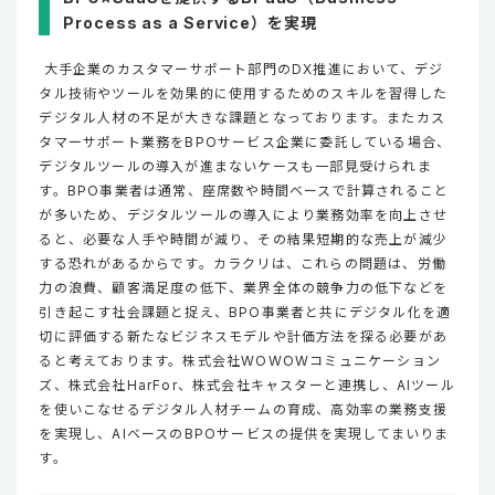
Process as a Service）を実現
大手企業のカスタマーサポート部門のDX推進において、デジ
タル技術やツールを効果的に使用するためのスキルを習得した
デジタル人材の不足が大きな課題となっております。またカス
タマーサポート業務をBPOサービス企業に委託している場合、
デジタルツールの導入が進まないケースも一部見受けられま
す。BPO事業者は通常、座席数や時間ベースで計算されること
が多いため、デジタルツールの導入により業務効率を向上させ
ると、必要な人手や時間が減り、その結果短期的な売上が減少
する恐れがあるからです。カラクリは、これらの問題は、労働
力の浪費、顧客満足度の低下、業界全体の競争力の低下などを
引き起こす社会課題と捉え、BPO事業者と共にデジタル化を適
切に評価する新たなビジネスモデルや計価方法を探る必要があ
ると考えております。株式会社WOWOWコミュニケーション
ズ、株式会社HarFor、株式会社キャスターと連携し、AIツール
を使いこなせるデジタル人材チームの育成、高効率の業務支援
を実現し、AIベースのBPOサービスの提供を実現してまいりま
す。