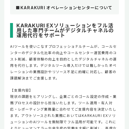
■KARAKURI オペレーションセンターについて
KARAKURI EXソリューションをフル活
用した専門チームがデジタルチャネルの
運用代行をサポート
AIツールを使いこなすプロフェッショナルチームが、コールセ
ンターのデジタル化比率の向上やコールセンター運営費用のコ
スト削減、顧客体験の向上を目的としたデジタルチャネルの運
用を代行します。デジタルツール導入だけでは難しかったオペ
レーションの業務設計やリソース不足に的確に対応し、顧客の
課題解決までご支援します。
【支援内容】
現状の課題をヒアリングし、企業ごとのゴール設定の作成・業
務プロセスの設計から担当いたします。ツール運用・有人対
応・レポーティング業務量に合わせてご支援内容を決定いたし
ます。アウトソースされた業務においてはKARKAURI EXソリ
ューションのAIツールを無制限でフル活用が可能です。これに
よりヒューマンエラーや非生産の労働を大幅に削減し、高度な