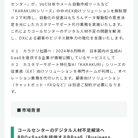
センター」が、VoC分析やメール自動作成ツールなど
「KARAKURIシリーズ」の中のEX向けソリューションを無制限
※２で利用し、自動化の促進はもちろんデータ駆動型の意思決
定を元にしたカスタマーサポート代行業務を実施いたします。
これによりコールセンターのデジタル人材不足の問題を解消
し、DXによる顧客のビジネス競争力の強化を支援いたします。
※１ カラクリ社調べ：2024年6月時点 日本国内の生成AI
SaaSを提供する企業が情報公開しているサービスとして
※２ カスタマーサポート特化型AI「KARAKURI」シリーズの
従業員（EX）向けソリューションを専門チームが利用し、オペ
レーション業務を代行いたします。顧客向けソリューション
（チャットボット・FAQなど）は別途ご契約が必要になりま
す。
■市場背景
コールセンターのデジタル人材不足解消へ
BPO×SaaSを提供するBPaaS（Business