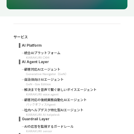
サービス
AI Platform
統合AIプラットフォーム
KARAKURI CXM
AI Agent Layer
顧客対応AIエージェント
Generative Navigator（GeN）
自治体向けAIエージェント
GeN - Gov Edition
解決までを音声で繋ぐ新しいボイスエージェント
KARAKURI voice agent
顧客対応の後続業務自動化AIエージェント
バックオフィスAgent
社内ヘルプデスク特化型AIエージェント
KARAKURI AI helpdesk
Guardrail Layer
AIの応答を監視するガードレール
KARAKURI sensor