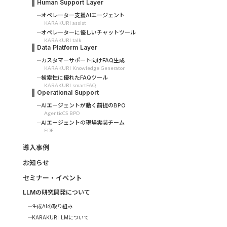
Human Support Layer
オペレーター支援AIエージェント
KARAKURI assist
オペレーターに優しいチャットツール
KARAKURI talk
Data Platform Layer
カスタマーサポート向けFAQ生成
KARAKURI Knowledge Generator
検索性に優れたFAQツール
KARAKURI smartFAQ
Operational Support
AIエージェントが動く前提のBPO
AgenticCS BPO
AIエージェントの現場実装チーム
FDE
導入事例
お知らせ
セミナー・イベント
LLMの研究開発について
生成AIの取り組み
KARAKURI LMについて