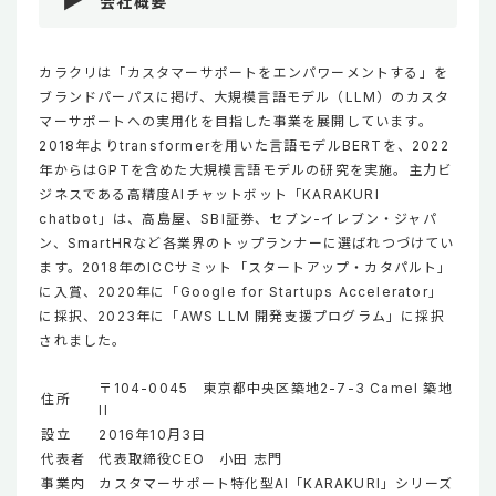
会社概要
カラクリは「カスタマーサポートをエンパワーメントする」を
ブランドパーパスに掲げ、大規模言語モデル（LLM）のカスタ
マーサポートへの実用化を目指した事業を展開しています。
2018年よりtransformerを用いた言語モデルBERTを、2022
年からはGPTを含めた大規模言語モデルの研究を実施。主力ビ
ジネスである高精度AIチャットボット「KARAKURI
chatbot」は、高島屋、SBI証券、セブン-イレブン・ジャパ
ン、SmartHRなど各業界のトップランナーに選ばれつづけてい
ます。2018年のICCサミット「スタートアップ・カタパルト」
に入賞、2020年に「Google for Startups Accelerator」
に採択、2023年に「AWS LLM 開発支援プログラム」に採択
されました。
〒104-0045 東京都中央区築地2-7-3 Camel 築地
住所
II
設立
2016年10月3日
代表者
代表取締役CEO 小田 志門
事業内
カスタマーサポート特化型AI「KARAKURI」シリーズ