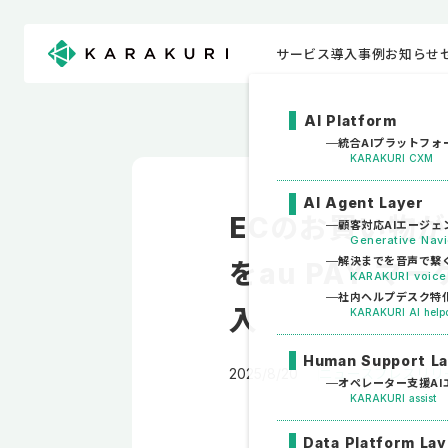
サービス
導入事例
お知らせ
AI Platform
統合AIプラットフォ
KARAKURI CXM
AI Agent Layer
ECのお買い物が
顧客対応AIエージェ
Generative Na
解決までを音声で繋
をau PAY 
KARAKURI voice
社内ヘルプデスク特化
入
KARAKURI AI help
Human Support L
2025/8/20
ニュース
プレスリリ
オペレーター支援AI
KARAKURI assist
Data Platform Lay