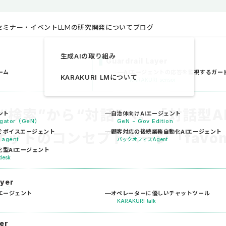
セミナー・イベント
LLMの研究開発について
ブログ
生成AIの取り組み
Guardrail Layer
ーム
AIエージェントの応答を監視するガー
KARAKURI LMについて
KARAKURI sensor
“検索”から“対話”へ。「対話型A
ント
自治体向けAIエージェント
vigator（GeN）
GeN - Gov Edition
ぐボイスエージェント
顧客対応の後続業務自動化AIエージェント
マーケットのコンセプトページ「favo
 agent
バックオフィスAgent
型AIエージェント
desk
ayer
ース
エージェント
オペレーターに優しいチャットツール
KARAKURI talk
er