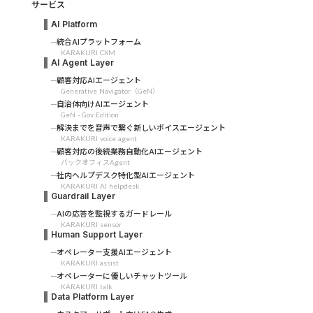
サービス
AI Platform
統合AIプラットフォーム
KARAKURI CXM
AI Agent Layer
顧客対応AIエージェント
Generative Navigator（GeN）
自治体向けAIエージェント
GeN - Gov Edition
解決までを音声で繋ぐ新しいボイスエージェント
KARAKURI voice agent
顧客対応の後続業務自動化AIエージェント
バックオフィスAgent
社内ヘルプデスク特化型AIエージェント
KARAKURI AI helpdesk
Guardrail Layer
AIの応答を監視するガードレール
KARAKURI sensor
Human Support Layer
オペレーター支援AIエージェント
KARAKURI assist
オペレーターに優しいチャットツール
KARAKURI talk
Data Platform Layer