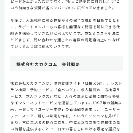
ピードが上がっただけでなく、“もっと効率的に対応しよう”と
いう前向きな姿勢が各メンバーの中に広がっていきました。
今後は、人海戦術に頼る体制からの完全な脱却を目指すととも
に、サポートメンバーもお客様も無理なく問題を解決できる仕
組みを構築していきたいと考えています。単なるコスト削減に
とどまらず、問い合わせを通じたお客様の満足度向上につなげ
ていけるよう取り組んでいきます。
株式会社カカクコム 会社概要
株式会社カカクコムは、購買支援サイト「価格.com」、レスト
ラン検索・予約サービス「食べログ」、求人情報の一括検索サ
ービス「求人ボックス」など、人々の生活と密接に関わる多様
なインターネットサービスを運営しています。1997年の創業以
来、一貫して「ユーザー本位」の価値観を追求し、「ユーザー
ファーストで、新しい常識を作る」というミッションを掲げて
おり、常に生活者の視点に立ち、中立公正な立場で信頼性の高
い情報を提供することで、日々の暮らしにおける最適な選択を