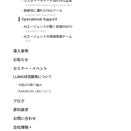
カスタマーサポート向けFAQ生成
KARAKURI Knowledge Generator
検索性に優れたFAQツール
KARAKURI smartFAQ
Operational Support
AIエージェントが動く前提のBPO
AgenticCS BPO
AIエージェントの現場実装チーム
FDE
導入事例
お知らせ
セミナー・イベント
LLMの研究開発について
生成AIの取り組み
KARAKURI LMについて
ブログ
資料請求
お問い合わせ
会社情報
arrow_forward