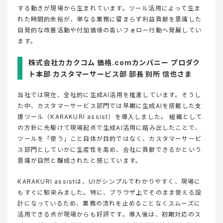
する動きが現場から生まれています。ツール活用によって生ま
れた時間的余裕が、単なる業務に留まらず利益貢献を意識した
自発的な改善活動や付加価値の高いフォロー行動へ発展してい
ます。
株式会社カカクコム 価格.comカンパニー プロダク
ト本部 カスタマーサービス部 部長 別所 信也さま
当社では現在、全社的に生成AI活用を推進しています。そうし
た中、カスタマーサービス部門では早期に生成AIを搭載した支
援ツール（KARAKURI assist）を導入しました。 組織として
の方針に先駆けて現場起点で生成AI活用に踏み出したことで、
ツールを「使う」こと自体が目的ではなく、カスタマーサービ
ス部門としていかに生産性を高め、会社に貢献できるかという
意識が自然と醸成されたと感じています。
KARAKURI assistは、UIがシンプルでわかりやすく、現場に
もすぐに馴染みました。特に、ブラウザ上でそのまま使える設
計になっているため、業務の流れを止めることなくスムーズに
活用できる点が現場からも好評です。導入後は、初期対応のス