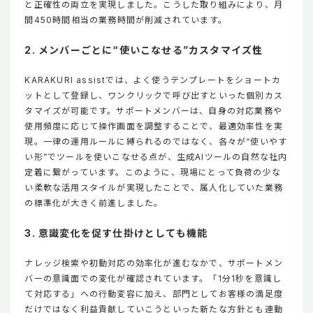
と正確性の両立を実現しました。こうした取り組みにより、月
間450時間相当の業務時間が削減されています。
2. メンバーごとに“使いこなせる”カスタマイズ性
KARAKURI assistでは、よく使うテンプレートをショートカ
ットとして登録し、ワンクリックで呼び出すといった個別カス
タマイズが可能です。サポートメンバーは、自身の対応業務や
使用頻度に応じて操作画面を調整することで、最適効率性を実
現。一律の運用ルールに縛られるのではなく、各々が“使いやす
い形”でツールを使いこなせる点が、生成AIツールの自然な社内
定着に繋がっています。このように、現場にとって負荷の少な
い柔軟な活用スタイルが実現したことで、属人化していた業務
の標準化が大きく前進しました。
3. 意識変化を促す仕掛けとしても機能
ナレッジ検索や初動対応の効率化が進むなかで、サポートメン
バーの意識面での変化が確認されています。「1分1秒を意識し
て対応する」への行動変容に加え、部門としてお客様の満足度
だけではなく利益貢献していこうといった新たな方針とも連動