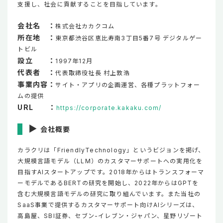
支援し、社会に貢献することを目指しています。
会社名 ：
株式会社カカクコム
所在地 ：
東京都渋谷区恵比寿南3丁目5番7号 デジタルゲー
トビル
設立 ：
1997年12月
代表者 ：
代表取締役社長 村上敦浩
事業内容：
サイト・アプリの企画運営、各種プラットフォー
ムの提供
URL ：
https://corporate.kakaku.com/
▶
会社概要
カラクリは「FriendlyTechnology」というビジョンを掲げ、
大規模言語モデル（LLM）のカスタマーサポートへの実用化を
目指すAIスタートアップです。2018年からはトランスフォーマ
ーモデルであるBERTの研究を開始し、2022年からはGPTを
含む大規模言語モデルの研究に取り組んでいます。また当社の
SaaS事業で提供するカスタマーサポート向けAIシリーズは、
高島屋、SBI証券、セブン-イレブン・ジャパン、星野リゾート