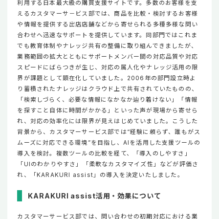
利用する日本最大級の購買支援サイトです。多数のお客様を支
えるカスタマーサ－ビス部では、商品を比較・検討するお客様
や情報を提供する出店店舗などから寄せられる多種多様な問い
合わせへ迅速なサポートを提供しています。同部門ではこれま
でも教育体制やナレッジ共有の整備に取り組んできましたが、
業務範囲の拡大とともにサポートメンバー間の対応品質や対応
スピードにばらつきが生じ、対応の属人化やナレッジ活用の限
界が課題として顕在化していました。2006年の部門設立時よ
り蓄積されたナレッジはクラウド上で共有されていたものの、
「検索しづらく、必要な情報になかなか辿り着けない」「情報
を探すこと自体に時間がかかる」といった声が現場から寄せら
れ、対応の効率化には限界が見えはじめていました。こうした
背景から、カスタマーサービス部では“経験に頼らず、誰もがス
ムーズに対応できる環境”を目指し、AIを活用した支援ツールの
導入を検討。複数ツールの比較を経て、「導入のしやすさ」
「UIのわかりやすさ」「柔軟なカスタマイズ性」などが評価さ
れ、「KARAKURI assist」の導入を決定いたしました。
KARAKURI assist活用・効果について
カスタマーサービス部では、問い合わせの初期対応における業