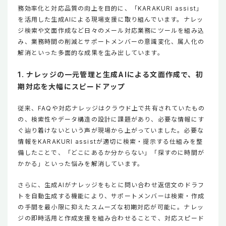
務効率化と対応品質の向上を目的に、「KARAKURI assist」
を活用した生成AIによる現場支援に取り組んでいます。ナレッ
ジ検索や文面作成など日々のメール対応業務にツールを組み込
み、業務時間の削減とサポートメンバーの意識変化、属人化の
解消といった多面的な成果を生み出しています。
1. ナレッジの一元管理と生成AIによる文面作成で、初
期対応を大幅にスピードアップ
従来、FAQや対応ナレッジはクラウド上で共有されていたもの
の、検索性やデータ構造の設計に課題があり、必要な情報にす
ぐ辿り着けないという声が現場から上がっていました。必要な
情報をKARAKURI assistが適切に検索・提示する仕組みを整
備したことで、「どこにあるか分からない」「探すのに時間が
かかる」といった悩みを解消しています。
さらに、生成AIがナレッジをもとに問い合わせ返信文のドラフ
トを自動生成する機能により、サポートメンバーは検索・作成
の手間を最小限に抑えたスムーズな初期対応が可能に。ナレッ
ジの即時活用と作成支援を組み合わせることで、対応スピード