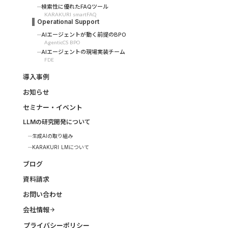
検索性に優れたFAQツール
KARAKURI smartFAQ
Operational Support
AIエージェントが動く前提のBPO
AgenticCS BPO
AIエージェントの現場実装チーム
FDE
導入事例
お知らせ
セミナー・イベント
LLMの研究開発について
生成AIの取り組み
KARAKURI LMについて
ブログ
資料請求
お問い合わせ
会社情報
arrow_forward
プライバシーポリシー