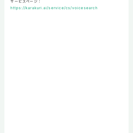
サービスページ：
https://karakuri.ai/service/cs/voicesearch