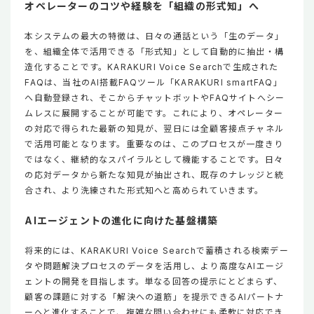
オペレーターのコツや経験を「組織の形式知」へ
本システムの最大の特徴は、日々の通話という「生のデータ」
を、組織全体で活用できる「形式知」として自動的に抽出・構
造化することです。KARAKURI Voice Searchで生成された
FAQは、当社のAI搭載FAQツール「KARAKURI smartFAQ」
へ自動登録され、そこからチャットボットやFAQサイトへシー
ムレスに展開することが可能です。これにより、オペレーター
の対応で得られた最新の知見が、翌日には全顧客接点チャネル
で活用可能となります。重要なのは、このプロセスが一度きり
ではなく、継続的なスパイラルとして機能することです。日々
の応対データから新たな知見が抽出され、既存のナレッジと統
合され、より洗練された形式知へと高められていきます。
AIエージェントの進化に向けた基盤構築
将来的には、KARAKURI Voice Searchで蓄積される検索デー
タや問題解決プロセスのデータを活用し、より高度なAIエージ
ェントの開発を目指します。単なる回答の提示にとどまらず、
顧客の課題に対する「解決への道筋」を提示できるAIパートナ
ーへと進化することで、複雑な問い合わせにも柔軟に対応でき