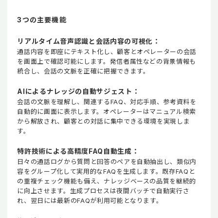
3つの主要機能
リアルタイム音声認識と会話内容の可視化：
通話内容を即座にテキスト化し、顧客とオペレーターの会話
を画面上で確認可能にします。発信者属性などの背景情報も
統合し、会話の文脈を正確に把握できます。
AIによるナレッジの自動サジェスト：
会話の文脈を理解し、関連するFAQ、対応手順、参考資料を
自動的に画面に表示します。オペレーターはマニュアル検索
から解放され、顧客との対話に集中できる環境を実現しま
す。
特許技術による高精度FAQ自動生成：
日々の通話ログから質問と回答のペアを自動抽出し、類似内
容をグループ化して実用的なFAQを生成します。既存FAQと
の重複チェック機能も備え、ナレッジベースの品質を継続的
に向上させます。生成プロセスは夜間バッチで自動実行さ
れ、翌日には最新のFAQが利用可能となります。