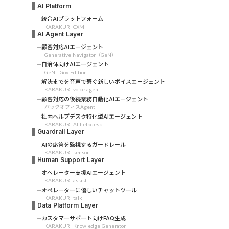
AI Platform
統合AIプラットフォーム
KARAKURI CXM
AI Agent Layer
顧客対応AIエージェント
Generative Navigator（GeN）
自治体向けAIエージェント
GeN - Gov Edition
解決までを音声で繋ぐ新しいボイスエージェント
KARAKURI voice agent
顧客対応の後続業務自動化AIエージェント
バックオフィスAgent
社内ヘルプデスク特化型AIエージェント
KARAKURI AI helpdesk
Guardrail Layer
AIの応答を監視するガードレール
KARAKURI sensor
Human Support Layer
オペレーター支援AIエージェント
KARAKURI assist
オペレーターに優しいチャットツール
KARAKURI talk
Data Platform Layer
カスタマーサポート向けFAQ生成
KARAKURI Knowledge Generator