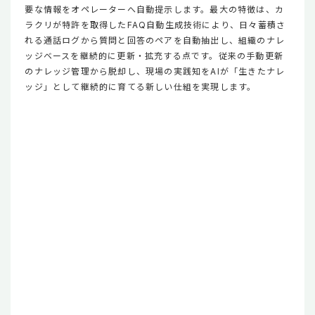
要な情報をオペレーターへ自動提示します。最大の特徴は、カ
ラクリが特許を取得したFAQ自動生成技術により、日々蓄積さ
れる通話ログから質問と回答のペアを自動抽出し、組織のナレ
ッジベースを継続的に更新・拡充する点です。従来の手動更新
のナレッジ管理から脱却し、現場の実践知をAIが「生きたナレ
ッジ」として継続的に育てる新しい仕組を実現します。