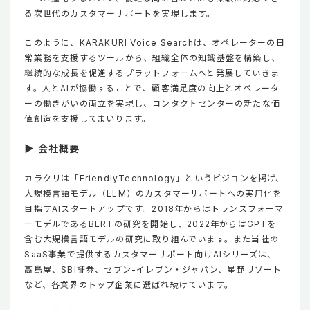
る次世代のカスタマーサポートを実現します。
このように、KARAKURI Voice Searchは、オペレーターの日
常業務を支援するツールから、組織全体の知識基盤を構築し、
継続的な成長を促進するプラットフォームへと発展していきま
す。人とAIが協働することで、顧客満足度の向上とオペレータ
ーの働きがいの両立を実現し、コンタクトセンターの新たな価
値創造を支援してまいります。
▶ 会社概要
カラクリは「FriendlyTechnology」というビジョンを掲げ、
大規模言語モデル（LLM）のカスタマーサポートへの実用化を
目指すAIスタートアップです。2018年からはトランスフォーマ
ーモデルであるBERTの研究を開始し、2022年からはGPTを
含む大規模言語モデルの研究に取り組んでいます。また当社の
SaaS事業で提供するカスタマーサポート向けAIシリーズは、
高島屋、SBI証券、セブン-イレブン・ジャパン、星野リゾート
など、各業界のトップ企業に選ばれ続けています。