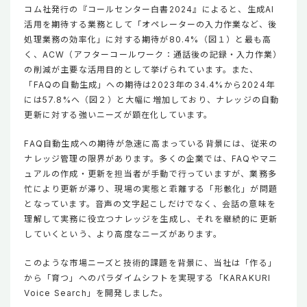
コム社発行の『コールセンター白書2024』によると、生成AI
活用を期待する業務として「オペレーターの入力作業など、後
処理業務の効率化」に対する期待が80.4%（図１）と最も高
く、ACW（アフターコールワーク：通話後の記録・入力作業）
の削減が主要な活用目的として挙げられています。また、
「FAQの自動生成」への期待は2023年の34.4%から2024年
には57.8%へ（図２）と大幅に増加しており、ナレッジの自動
更新に対する強いニーズが顕在化しています。
FAQ自動生成への期待が急速に高まっている背景には、従来の
ナレッジ管理の限界があります。多くの企業では、FAQやマニ
ュアルの作成・更新を担当者が手動で行っていますが、業務多
忙により更新が滞り、現場の実態と乖離する「形骸化」が問題
となっています。音声の文字起こしだけでなく、会話の意味を
理解して実務に役立つナレッジを生成し、それを継続的に更新
していくという、より高度なニーズがあります。
このような市場ニーズと技術的課題を背景に、当社は「作る」
から「育つ」へのパラダイムシフトを実現する「KARAKURI
Voice Search」を開発しました。