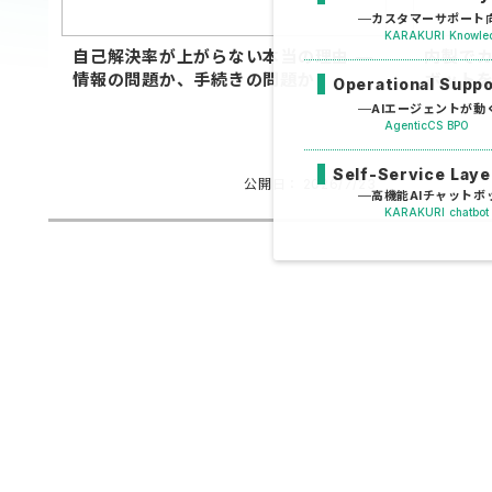
カスタマーサポート向
KARAKURI Knowle
自己解決率が上がらない本当の理由 —
内製で
情報の問題か、手続きの問題か
ボットを
Operational Supp
AIエージェントが動
AgenticCS BPO
Self-Service Laye
公開日：
2026/7/23
高機能AIチャットボ
KARAKURI chatbot