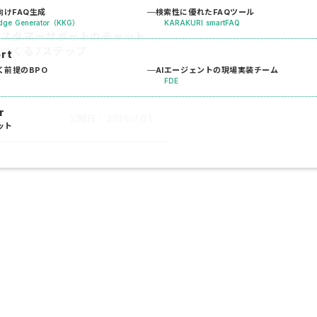
けFAQ生成
検索性に優れたFAQツール
dge Generator（KKG）
KARAKURI smartFAQ
カスタマーサポートのチャット
つくる7ステップ
ort
く前提のBPO
AIエージェントの現場実装チーム
FDE
r
公開日：
2026/7/21
ット