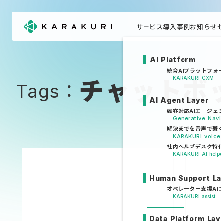
サービス
導入事例
お知らせ
AI Platform
統合AIプラットフォ
KARAKURI CXM
チャットボ
Tags：
AI Agent Layer
顧客対応AIエージェ
Generative Na
解決までを音声で繋
KARAKURI voice
社内ヘルプデスク特化
KARAKURI AI help
Human Support L
オペレーター支援AI
KARAKURI assist
Data Platform Lay