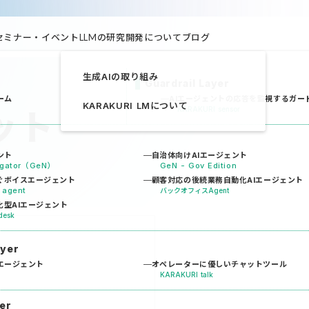
セミナー・イベント
LLMの研究開発について
ブログ
生成AIの取り組み
Guardrail Layer
ーム
AIエージェントの応答を監視するガー
KARAKURI LMについて
KARAKURI sensor
ット
ント
自治体向けAIエージェント
vigator（GeN）
GeN - Gov Edition
ぐボイスエージェント
顧客対応の後続業務自動化AIエージェント
 agent
バックオフィスAgent
型AIエージェント
desk
ayer
エージェント
オペレーターに優しいチャットツール
KARAKURI talk
er