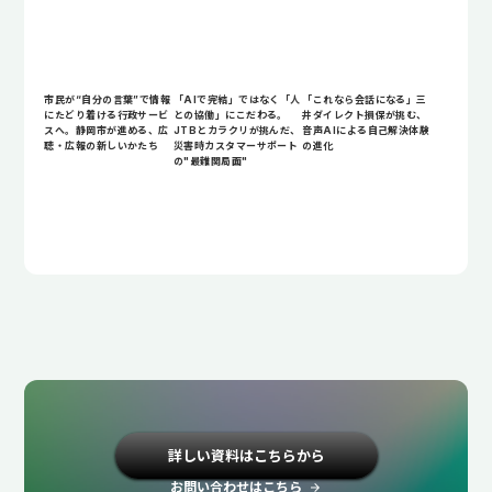
市民が“自分の言葉”で情報
「AIで完結」ではなく「人
「これなら会話になる」三
にたどり着ける行政サービ
との協働」にこだわる。
井ダイレクト損保が挑む、
スへ。静岡市が進める、広
JTBとカラクリが挑んだ、
音声AIによる自己解決体験
聴・広報の新しいかたち
災害時カスタマーサポート
の進化
の"最難関局面"
詳しい資料はこちらから
お問い合わせはこちら
arrow_forward