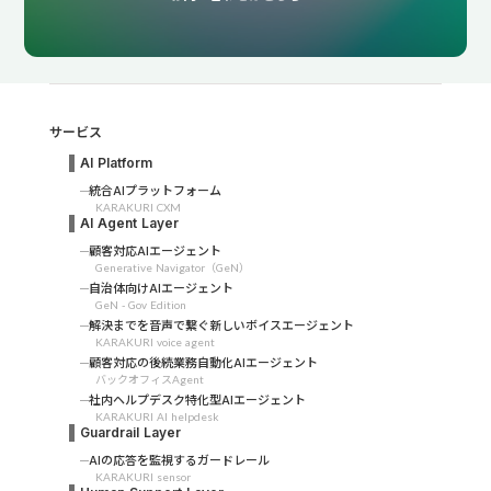
サービス
AI Platform
統合AIプラットフォーム
KARAKURI CXM
AI Agent Layer
顧客対応AIエージェント
Generative Navigator（GeN）
自治体向けAIエージェント
GeN - Gov Edition
解決までを音声で繋ぐ新しいボイスエージェント
KARAKURI voice agent
顧客対応の後続業務自動化AIエージェント
バックオフィスAgent
社内ヘルプデスク特化型AIエージェント
KARAKURI AI helpdesk
Guardrail Layer
AIの応答を監視するガードレール
KARAKURI sensor