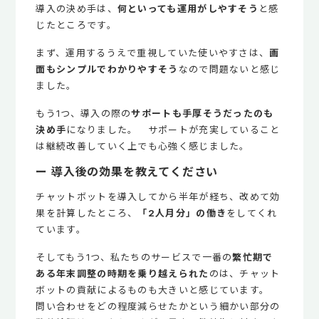
導入の決め手は、
何といっても運用がしやすそう
と感
じたところです。
まず、運用するうえで重視していた使いやすさは、
画
面もシンプルでわかりやすそう
なので問題ないと感じ
ました。
もう1つ、導入の際の
サポートも手厚そうだったのも
決め手
になりました。 サポートが充実していること
は継続改善していく上でも心強く感じました。
ー 導入後の効果を教えてください
チャットボットを導入してから半年が経ち、改めて効
果を計算したところ、
「2人月分」の働き
をしてくれ
ています。
そしてもう1つ、私たちのサービスで一番の
繁忙期で
ある年末調整の時期を乗り越えられた
のは、チャット
ボットの貢献によるものも大きいと感じています。
問い合わせをどの程度減らせたかという細かい部分の