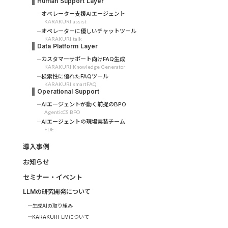
Human Support Layer
オペレーター支援AIエージェント
KARAKURI assist
オペレーターに優しいチャットツール
KARAKURI talk
Data Platform Layer
カスタマーサポート向けFAQ生成
KARAKURI Knowledge Generator
検索性に優れたFAQツール
KARAKURI smartFAQ
Operational Support
AIエージェントが動く前提のBPO
AgenticCS BPO
AIエージェントの現場実装チーム
FDE
導入事例
お知らせ
セミナー・イベント
LLMの研究開発について
生成AIの取り組み
KARAKURI LMについて