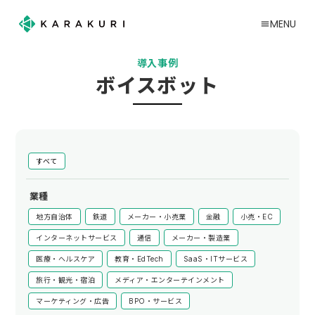
MENU
menu
導入事例
ボイスボット
すべて
業種
地方自治体
鉄道
メーカー・小売業
金融
小売・EC
インターネットサービス
通信
メーカー・製造業
医療・ヘルスケア
教育・EdTech
SaaS・ITサービス
旅行・観光・宿泊
メディア・エンターテインメント
マーケティング・広告
BPO・サービス