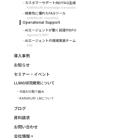
カスタマーサポート向けFAQ生成
KARAKURI Knowledge Generator
検索性に優れたFAQツール
KARAKURI smartFAQ
Operational Support
AIエージェントが動く前提のBPO
AgenticCS BPO
AIエージェントの現場実装チーム
FDE
導入事例
お知らせ
セミナー・イベント
LLMの研究開発について
生成AIの取り組み
KARAKURI LMについて
ブログ
資料請求
お問い合わせ
会社情報
arrow_forward