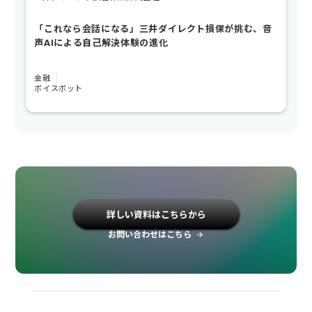
「これなら会話になる」三井ダイレクト損保が挑む、音
声AIによる自己解決体験の進化
金融
ボイスボット
詳しい資料はこちらから
お問い合わせはこちら
arrow_forward