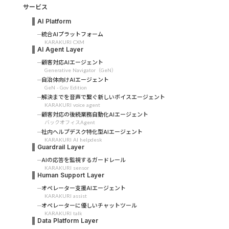
サービス
AI Platform
統合AIプラットフォーム
KARAKURI CXM
AI Agent Layer
顧客対応AIエージェント
Generative Navigator（GeN）
自治体向けAIエージェント
GeN - Gov Edition
解決までを音声で繋ぐ新しいボイスエージェント
KARAKURI voice agent
顧客対応の後続業務自動化AIエージェント
バックオフィスAgent
社内ヘルプデスク特化型AIエージェント
KARAKURI AI helpdesk
Guardrail Layer
AIの応答を監視するガードレール
KARAKURI sensor
Human Support Layer
オペレーター支援AIエージェント
KARAKURI assist
オペレーターに優しいチャットツール
KARAKURI talk
Data Platform Layer